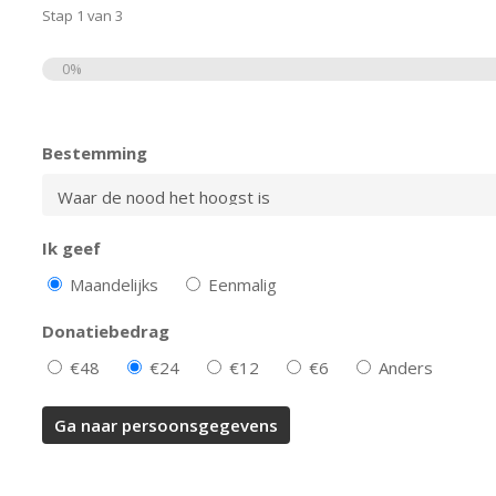
Stap
1
van
3
0%
Totaal
Bestemming
Ik geef
Maandelijks
Eenmalig
Donatiebedrag
€48
€24
€12
€6
Anders