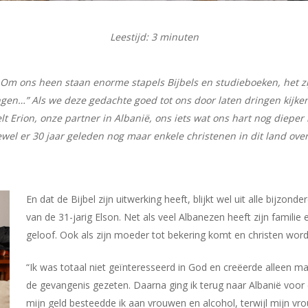
Leestijd:
3
minuten
 Om ons heen staan enorme stapels Bijbels en studieboeken, het zij
angen…” Als we deze gedachte goed tot ons door laten dringen kijk
t Erion, onze partner in Albanië, ons iets wat ons hart nog dieper
wel er 30 jaar geleden nog maar enkele christenen in dit land ov
En dat de Bijbel zijn uitwerking heeft, blijkt wel uit alle bijzon
van de 31-jarig Elson. Net als veel Albanezen heeft zijn famili
geloof. Ook als zijn moeder tot bekering komt en christen wordt,
“Ik was totaal niet geïnteresseerd in God en creëerde alleen ma
de gevangenis gezeten. Daarna ging ik terug naar Albanië voor 
mijn geld besteedde ik aan vrouwen en alcohol, terwijl mijn vr