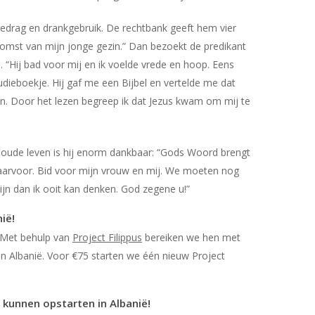
edrag en drankgebruik. De rechtbank geeft hem vier
omst van mijn jonge gezin.” Dan bezoekt de predikant
 “Hij bad voor mij en ik voelde vrede en hoop. Eens
dieboekje. Hij gaf me een Bijbel en vertelde me dat
den. Door het lezen begreep ik dat Jezus kwam om mij te
 oude leven is hij enorm dankbaar: “Gods Woord brengt
arvoor. Bid voor mijn vrouw en mij. We moeten nog
ijn dan ik ooit kan denken. God zegene u!”
ië!
. Met behulp van
Project Filippus
bereiken we hen met
in Albanië. Voor €75 starten we één nieuw Project
 kunnen opstarten in Albanië!