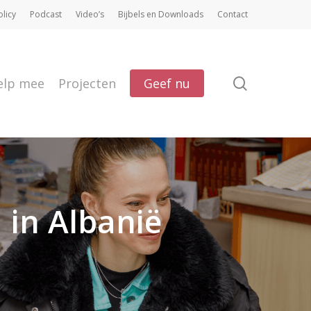
olicy
Podcast
Video’s
Bijbels en Downloads
Contact
search
elp mee
Projecten
Geef nu
in Albanië