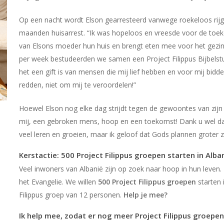
Op een nacht wordt Elson gearresteerd vanwege roekeloos rijg
maanden huisarrest. “Ik was hopeloos en vreesde voor de toek
van Elsons moeder hun huis en brengt eten mee voor het gezin.
per week bestudeerden we samen een Project Filippus Bijbelstu
het een gift is van mensen die mij lief hebben en voor mij bid
redden, niet om mij te veroordelen!”
Hoewel Elson nog elke dag strijdt tegen de gewoontes van zijn
mij, een gebroken mens, hoop en een toekomst! Dank u wel da
veel leren en groeien, maar ik geloof dat Gods plannen groter z
Kerstactie: 500 Project Filippus groepen starten in Alban
Veel inwoners van Albanië zijn op zoek naar hoop in hun leven
het Evangelie. We willen
500 Project Filippus groepen
starten 
Filippus groep van 12 personen.
Help je mee?
Ik help mee, zodat er nog meer Project Filippus groepen