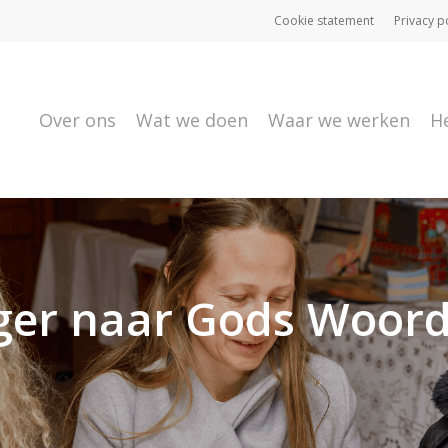
Cookie statement
Privacy p
Over ons
Wat we doen
Waar we werken
H
ger naar Gods Woord 