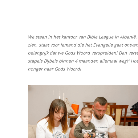
Hit enter to search or ESC to close
We staan in het kantoor van Bible League in Albanië.
zien, staat voor iemand die het Evangelie gaat ontv
belangrijk dat we Gods Woord verspreiden! Dan vertel
stapels Bijbels binnen 4 maanden allemaal weg!” Hoe
honger naar Gods Woord!