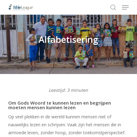
Menu
Skip
to
search
Close
main
Menu
content
Alfabetisering
Hit enter to search or ESC to close
Leestijd:
3
minuten
Om Gods Woord te kunnen lezen en begrijpen
moeten mensen kunnen lezen
Op veel plekken in de wereld kunnen mensen niet of
nauwelijks lezen en schrijven. Vaak zijn het mensen die in
armoede leven, zonder hoop, zonder toekomstperspectief.