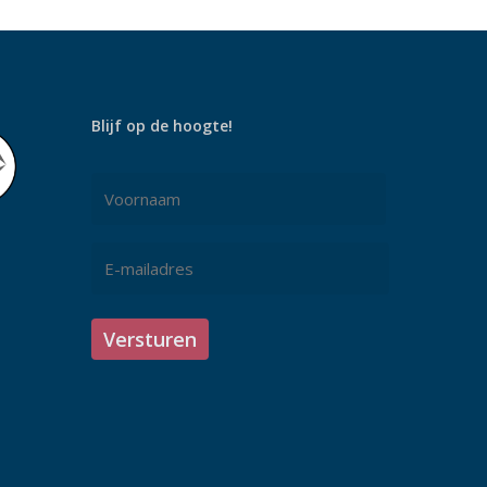
Blijf op de hoogte!
Naam
*
Voornaam
E-
mailadres
*