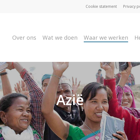
Cookie statement
Privacy p
Over ons
Wat we doen
Waar we werken
H
Azië