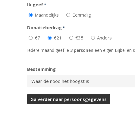
Ik geef
*
Maandelijks
Eenmalig
Donatiebedrag
*
€7
€21
€35
Anders
Iedere maand geef je
3 personen
een eigen Bijbel en s
Bestemming