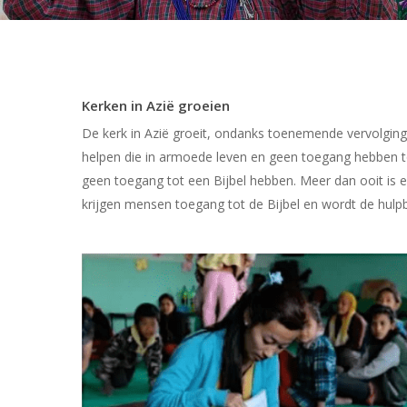
Kerken in Azië groeien
De kerk in Azië groeit, ondanks toenemende vervolging
helpen die in armoede leven en geen toegang hebben t
Hit enter to search or ESC to close
geen toegang tot een Bijbel hebben. Meer dan ooit is
krijgen mensen toegang tot de Bijbel en wordt de hulpb