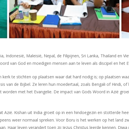
, Indonesië, Maleisië, Nepal, de Filipijnen, Sri Lanka, Thailand en
rd van God en moedigen mensen aan te leven als discipel en het Eva
n kerk te stichten op plaatsen waar dat hard nodig is; op plaatsen wa
is van de Bijbel. Ze leren hun moedertaal, zoals Bengali of Hindi, of
kt worden met het Evangelie. De impact van Gods Woord in Azië groei
 Azië. Kishan uit India groeit op in een hindoegezin en stotterde heel 
an opeens weer normaal spreken. Voor Boru is het werken op het land 
an. Haar leven verandert toen zij Jezus Christus leerde kennen. Di