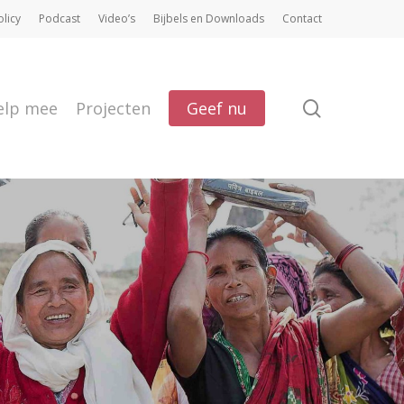
olicy
Podcast
Video’s
Bijbels en Downloads
Contact
search
elp mee
Projecten
Geef nu