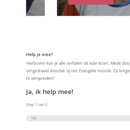
Help je mee?
Hierboven kun je alle verhalen uit Azië lezen. Mede do
omgedraaid doordat zij het Evangelie hoorde. Ze krege
te verspreiden?
Ja, ik help mee!
Stap
1
van
3
0%
Totaal