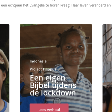
 een echtpaar het Evangelie te horen kreeg. Haar leven veranderd en
Indonesië
Project Filippus
Een eigen
Bijbel tijdens
de lockdown
Lees verhaal