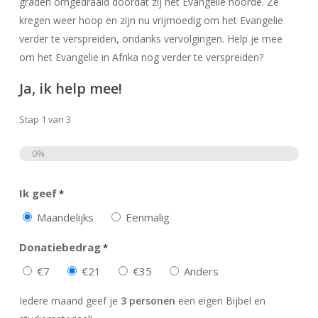
graden omgedraaid doordat zij het Evangelie hoorde. Ze
kregen weer hoop en zijn nu vrijmoedig om het Evangelie
verder te verspreiden, ondanks vervolgingen. Help je mee
om het Evangelie in Afrika nog verder te verspreiden?
Ja, ik help mee!
Stap
1
van
3
0%
Totaal
Ik geef
*
Maandelijks
Eenmalig
Donatiebedrag
*
€7
€21
€35
Anders
Iedere maand geef je
3 personen
een eigen Bijbel en