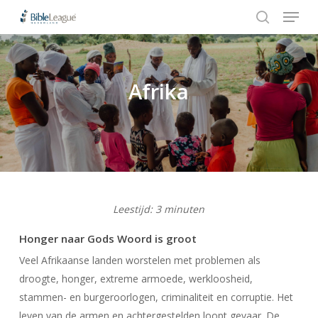
Menu
Skip
Stap
to
1
search
Close
main
van
Menu
content
3,
Afrika
Hit enter to search or ESC to close
Leestijd:
3
minuten
Honger naar Gods Woord is groot
Veel Afrikaanse landen worstelen met problemen als
droogte, honger
, extreme armoede, werkloosheid,
stammen- en burgeroorlogen, criminaliteit en corruptie. Het
leven van de armen en achtergestelden loopt gevaar. De