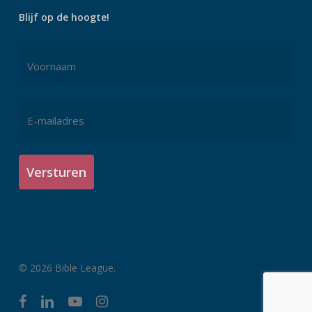
Blijf op de hoogte!
Naam
*
Voornaam
E-
mailadres
*
© 2026 Bible League.
facebook
linkedin
youtube
instagram