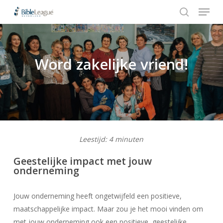
Menu
Skip
to
search
Close
main
Menu
content
Word zakelijke vriend!
Hit enter to search or ESC to close
Leestijd:
4
minuten
Geestelijke impact met jouw
onderneming
Jouw onderneming heeft ongetwijfeld een positieve,
maatschappelijke impact. Maar zou je het mooi vinden om
met jouw onderneming ook een positieve, geestelijke