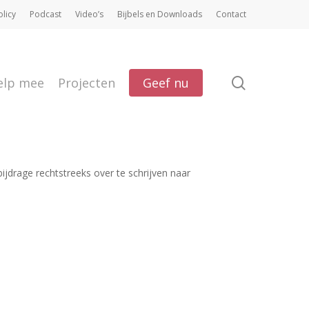
olicy
Podcast
Video’s
Bijbels en Downloads
Contact
search
elp mee
Projecten
Geef nu
ijdrage rechtstreeks over te schrijven naar