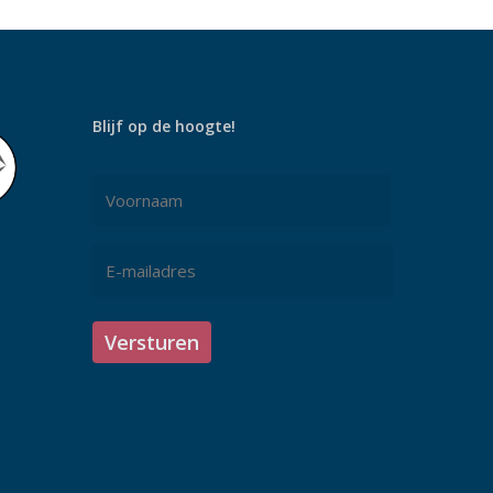
Blijf op de hoogte!
Naam
*
Voornaam
E-
mailadres
*