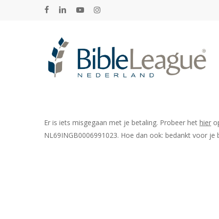
Skip
facebook
linkedin
youtube
instagram
to
main
content
Hit enter to search or ESC to close
Er is iets misgegaan met je betaling. Probeer het
hier
op
NL69INGB0006991023. Hoe dan ook: bedankt voor je b