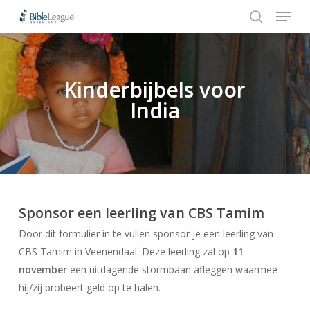
Menu
Skip
to
search
Close
main
Menu
content
Kinderbijbels voor
Hit enter to search or ESC to close
India
Sponsor een leerling van CBS Tamim
Door dit formulier in te vullen sponsor je een leerling van
CBS Tamim in Veenendaal. Deze leerling zal op
11
november
een uitdagende stormbaan afleggen waarmee
hij/zij probeert geld op te halen.