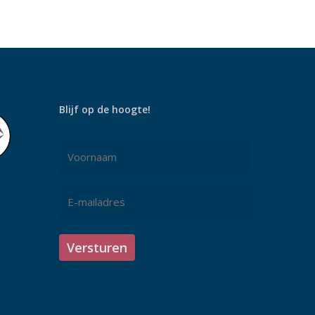
Blijf op de hoogte!
Naam
*
Voornaam
E-
mailadres
*