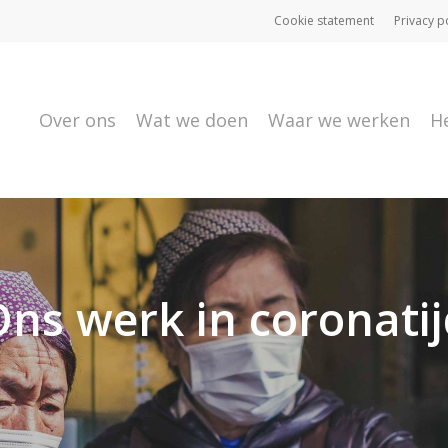
Cookie statement
Privacy p
Over ons
Wat we doen
Waar we werken
H
ns werk in coronati