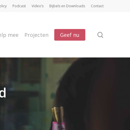
olicy
Podcast
Video’s
Bijbels en Downloads
Contact
search
elp mee
Projecten
Geef nu
jd