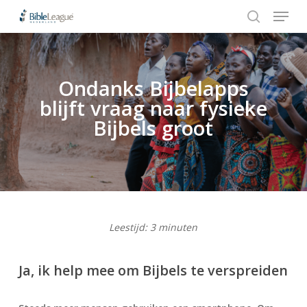
Menu
Skip
to
search
Close
main
Menu
content
Ondanks Bijbelapps
Hit enter to search or ESC to close
blijft vraag naar fysieke
Bijbels groot
Leestijd:
3
minuten
Ja, ik help mee om Bijbels te verspreiden