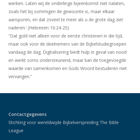
werken. Laten wij de onderlinge bijeenkomst niet nalaten,
zoals het bij sommigen de gewoonte is, maar elkaar
aansporen, en dat zoveel te meer als u de grote dag ziet
naderen.’ (Hebreeën 10:24-25)
“Dat gold niet alleen voor de eerste christenen in die tijd,
maar ook voor de deelnemers van de Bijbelstudiegroepen
vandaag de dag. Digitalisering biedt hulp in geval van nood
en werkt soms ondersteunend, maar kan de toegevoegde
waarde van samenkomen en Gods Woord bestuderen niet
vervangen.”
Contactgegevens
Stichting voor wereldwijde Bijbelverspreiding The Bible
League