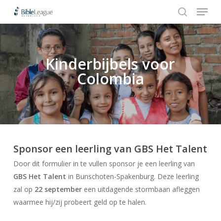
Menu
Skip
to
search
Close
main
Menu
content
Kinderbijbels voor
Hit enter to search or ESC to close
Colombia
Sponsor een leerling van GBS Het Talent
Door dit formulier in te vullen sponsor je een leerling van
GBS Het Talent
in Bunschoten-Spakenburg. Deze leerling
zal op
22 september
een uitdagende stormbaan afleggen
waarmee hij/zij probeert geld op te halen.