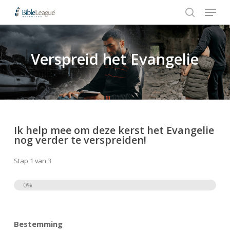
Menu
Skip
Stap
to
1
search
Close
main
van
Menu
content
3,
Verspreid het Evangelie
Hit enter to search or ESC to close
Ik help mee om deze kerst het Evangelie
nog verder te verspreiden!
Stap
1
van
3
0%
Totaal
Bestemming