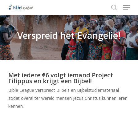
Menu
Skip
to
search
Close
main
Menu
content
Verspreid het Evangelie!
Hit enter to search or ESC to close
Met iedere €6 volgt iemand Project
Filippus en krijgt een Bijbel!
Bible League verspreidt Bijbels en Bijbelstudiemateriaal
zodat overal ter wereld mensen Jezus Christus kunnen leren
kennen.