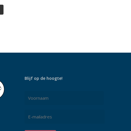
Blijf op de hoogte!
Naam
*
Voornaam
E-
mailadres
*