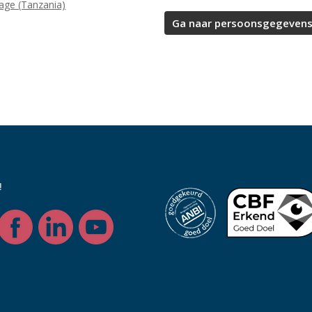
lage (Tanzania)
!