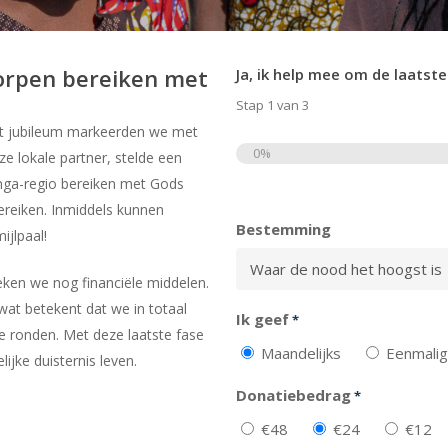
 dorpen bereiken met
Ja, ik help mee om de laatste
Stap
1
van
3
at jubileum markeerden we met
0%
ze lokale partner, stelde een
yanga-regio bereiken met Gods
Totaal
reiken. Inmiddels kunnen
Bestemming
ijlpaal!
eken we nog financiële middelen.
at betekent dat we in totaal
Ik geef
*
e ronden. Met deze laatste fase
Maandelijks
Eenmalig
ijke duisternis leven.
Donatiebedrag
*
€48
€24
€12