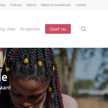
olicy
Podcast
Video’s
Bijbels en Downloads
Contact
search
elp mee
Projecten
Geef nu
ie
aan!