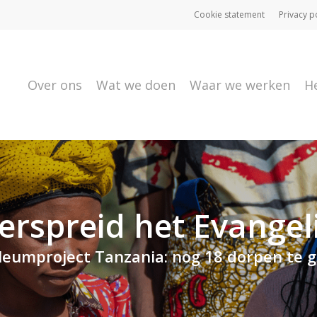
Cookie statement
Privacy p
Over ons
Wat we doen
Waar we werken
H
erspreid het Evangel
ileumproject Tanzania: nog 18 dorpen te g