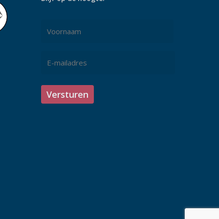
Naam
*
Voornaam
E-
mailadres
*