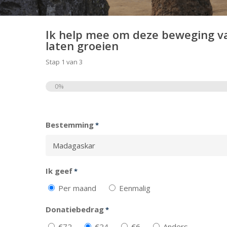
Ik help mee om deze beweging v
laten groeien
Stap
1
van
3
0%
Totaal
Bestemming
*
Ik geef
*
Per maand
Eenmalig
Donatiebedrag
*
€72
€24
€6
Anders