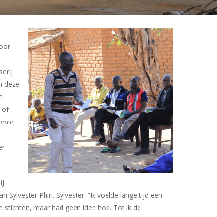
door
serij
in deze
n
 of
voor
er
ij
n Sylvester Phiri. Sylvester: “Ik voelde lange tijd een
 stichten, maar had geen idee hoe. Tot ik de