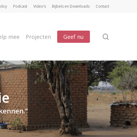
olicy
Podcast
Video’s
Bijbels en Downloads
Contact
search
elp mee
Projecten
Geef nu
ie
 kennen."