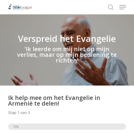
Menu
Skip
Stap
to
1
search
Close
main
van
Menu
content
3,
Verspreid het Evangelie
Hit enter to search or ESC to close
‘Ik leerde om mij niet op mijn
verlies, maar op mijn bediening te
richten’
Ik help mee om het Evangelie in
Armenië te delen!
Stap
1
van
3
0%