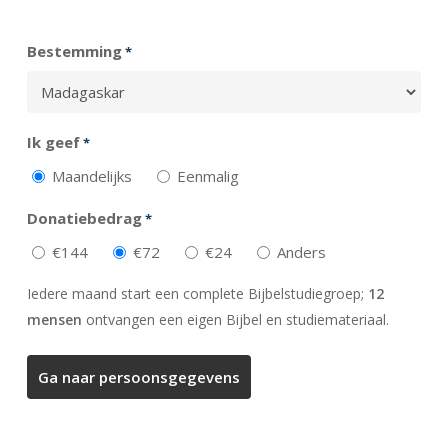
Totaal
Bestemming
*
Ik geef
*
Maandelijks
Eenmalig
Donatiebedrag
*
€144
€72
€24
Anders
Iedere maand start een complete Bijbelstudiegroep;
12
mensen
ontvangen een eigen Bijbel en studiemateriaal.