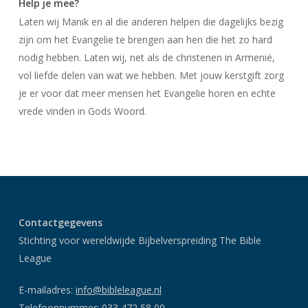
Help je mee?
Laten wij Manik en al die anderen helpen die dagelijks bezig
zijn om het Evangelie te brengen aan hen die het zo hard
nodig hebben. Laten wij, net als de christenen in Armenië,
vol liefde delen van wat we hebben. Met jouw kerstgift zorg
je er voor dat meer mensen het Evangelie horen en echte
vrede vinden in Gods Woord.
Contactgegevens
Stichting voor wereldwijde Bijbelverspreiding The Bible
League
E-mailadres:
info@bibleleague.nl
Telefoonnummer:
033 472 58 00