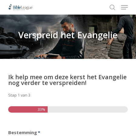
Menu
Skip
Stap
to
1
search
Close
main
van
Menu
content
3,
Verspreid het Evangelie
Hit enter to search or ESC to close
Ik help mee om deze kerst het Evangelie
nog verder te verspreiden!
Stap
1
van
3
33%
Totaal
Bestemming
*