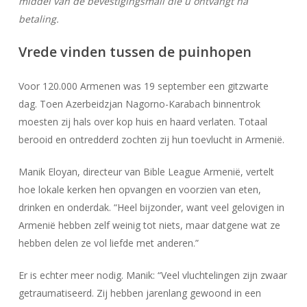
middel van de bevestigingsmail die u ontvangt na
betaling.
Vrede vinden tussen de puinhopen
Voor 120.000 Armenen was 19 september een gitzwarte
dag. Toen Azerbeidzjan Nagorno-Karabach binnentrok
moesten zij hals over kop huis en haard verlaten. Totaal
berooid en ontredderd zochten zij hun toevlucht in Armenië.
Manik Eloyan, directeur van Bible League Armenië, vertelt
hoe lokale kerken hen opvangen en voorzien van eten,
drinken en onderdak. “Heel bijzonder, want veel gelovigen in
Armenië hebben zelf weinig tot niets, maar datgene wat ze
hebben delen ze vol liefde met anderen.”
Er is echter meer nodig. Manik: “Veel vluchtelingen zijn zwaar
getraumatiseerd. Zij hebben jarenlang gewoond in een