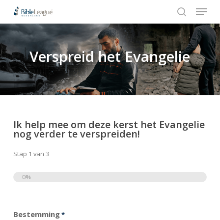
Menu
Skip
Stap
to
1
search
Close
main
van
Menu
content
3,
Verspreid het Evangelie
Hit enter to search or ESC to close
Ik help mee om deze kerst het Evangelie
nog verder te verspreiden!
Stap
1
van
3
0%
Totaal
Bestemming
*