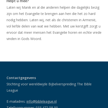
Helpt u mee?
Laten wij Manik en al die anderen helpen die dagelijks bezig
zijn om het Evangelie te brengen aan hen die het zo hard
nodig hebben. Laten wij, net als de christenen in Armenië,
vol liefde delen van wat we hebben. Met uw kerstgift zorgt u
ervoor dat meer mensen het Evangelie horen en echte vrede
vinden in Gods Woord.
Contactgegevens
Stichting voor wereldwijde Bijbelverspreiding The Bible
League
E-mailadres:
info@bibleleague.nl
Telefoonnummer:
033 472 58 00