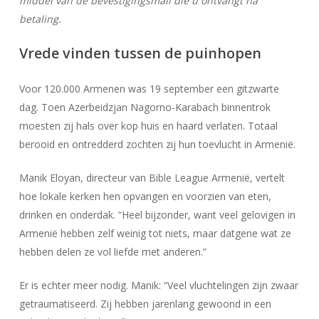
middel van de bevestigingsmail die u ontvangt na
betaling.
Vrede vinden tussen de puinhopen
Voor 120.000 Armenen was 19 september een gitzwarte
dag. Toen Azerbeidzjan Nagorno-Karabach binnentrok
moesten zij hals over kop huis en haard verlaten. Totaal
berooid en ontredderd zochten zij hun toevlucht in Armenië.
Manik Eloyan, directeur van Bible League Armenië, vertelt
hoe lokale kerken hen opvangen en voorzien van eten,
drinken en onderdak. “Heel bijzonder, want veel gelovigen in
Armenië hebben zelf weinig tot niets, maar datgene wat ze
hebben delen ze vol liefde met anderen.”
Er is echter meer nodig. Manik: “Veel vluchtelingen zijn zwaar
getraumatiseerd. Zij hebben jarenlang gewoond in een