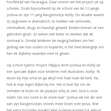
hoofdstad van Nicaragua. Daar voeren we het project uit op
scholen. Zoals bijvoorbeeld op de school van de 12-jarige
Joshua en zijn 11-jarig klasgenootje Ashly. De situatie waarin
zij opgroeien is dramatisch, te midden van armoede,
criminaliteit, drugs en huiselijk geweld. Beiden komen uit een
gebroken gezin. Ze weten niet beter en denken dat dit
normaal is. Omdat kinderen de neiging hebben om het
gedrag van hun ouders te kopiëren, is het heel belangrijk om
hen de Bijbelse waarden mee te geven.
Op school tijdens Project Filippus leren Joshua en Ashly uit
een speciale Bijbel voor kinderen met illustraties. Ashly: “Ik
woon bij mijn oma en ga altijd met haar naar de kerk. Nu
heb ik mijn eigen Bijbel bij me. Het is heel fijn om de
verhalen te lezen en de plaatjes erbij te zien. God is onze
Vader Die ons nooit in de steek laat.” Joshua wil net als veel
van zijn klasgenootjes steeds meer lezen over Jezus. Wat
het extra bijzonder maakt? Veel ouderen komen tot geloof