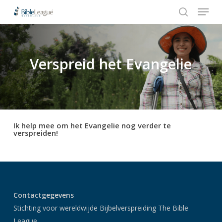
Menu
Skip
to
search
Close
main
Menu
content
Verspreid het Evangelie
Hit enter to search or ESC to close
Ik help mee om het Evangelie nog verder te
verspreiden!
Contactgegevens
Stichting voor wereldwijde Bijbelverspreiding The Bible
League