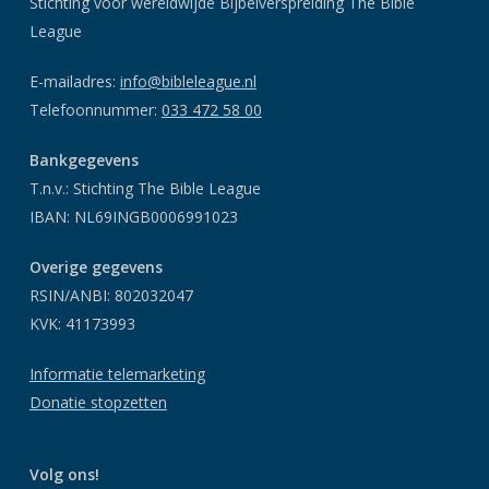
Stichting voor wereldwijde Bijbelverspreiding The Bible
League
E-mailadres:
info@bibleleague.nl
Telefoonnummer:
033 472 58 00
Bankgegevens
T.n.v.: Stichting The Bible League
IBAN: NL69INGB0006991023
Overige gegevens
RSIN/ANBI: 802032047
KVK: 41173993
Informatie telemarketing
Donatie stopzetten
Volg ons!