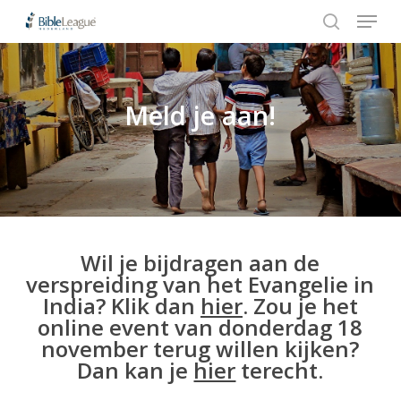
Menu
Skip
to
search
Close
main
Menu
content
Meld je aan!
Hit enter to search or ESC to close
Wil je bijdragen aan de
verspreiding van het Evangelie in
India? Klik dan
hier
. Zou je het
online event van donderdag 18
november terug willen kijken?
Dan kan je
hier
terecht.