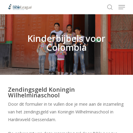
Menu
Skip
to
search
Close
main
Menu
content
Kinderbijbels voor
Hit enter to search or ESC to close
Colombia
Zendingsgeld Koningin
Wilhelminaschool
Door dit formulier in te vullen doe je mee aan de inzameling
van het zendingsgeld van Koningin Wilhelminaschool in
Hardinxveld Giessendam.