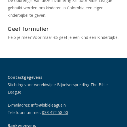
De opbrengst van deze inzameling zal door Bible League
gebruikt worden om kinderen in
Colombia
een eigen
kinderbijbel te geven.
Geef formulier
Help je mee? Voor maar €6 geef je één kind een Kinderbijbel.
Contactgegevens
Stichting voor wereldwijde Bijbelverspreiding The Bible
League
E-mailadres:
info@bibleleague.nl
Telefoonnummer:
033 472 58 00
Bankgegevens