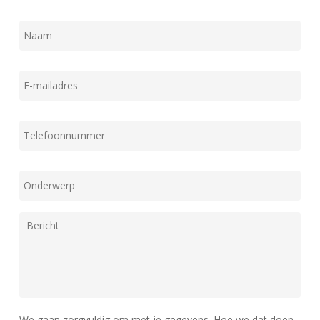
Naam
E-
mailadres
Telefoon
Onderwerp
Bericht
We gaan zorgvuldig om met je gegevens. Hoe we dat doen,