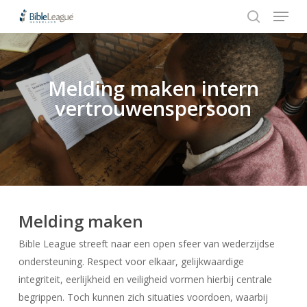
Menu
Skip
to
search
Close
main
Menu
content
Melding maken intern
Hit enter to search or ESC to close
vertrouwenspersoon
Melding maken
Bible League streeft naar een open sfeer van wederzijdse
ondersteuning. Respect voor elkaar, gelijkwaardige
integriteit, eerlijkheid en veiligheid vormen hierbij centrale
begrippen. Toch kunnen zich situaties voordoen, waarbij