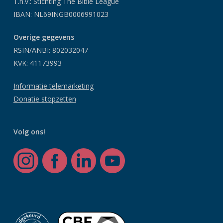
T.n.v.: Stichting The Bible League
IBAN: NL69INGB0006991023
Overige gegevens
RSIN/ANBI: 802032047
KVK: 41173993
Informatie telemarketing
Donatie stopzetten
Volg ons!