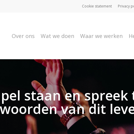
Cookie statement
Privacy p
Over ons
Wat we doen
Waar we werken
H
pel staan en spreek t
 woorden van dit leve