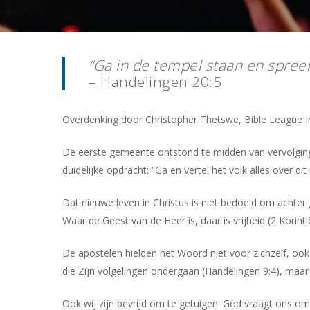
“Ga in de tempel staan en spreek
– Handelingen 20:5
Overdenking door Christopher Thetswe, Bible League In
De eerste gemeente ontstond te midden van vervolging.
duidelijke opdracht: “Ga en vertel het volk alles over dit
Dat nieuwe leven in Christus is niet bedoeld om achte
Waar de Geest van de Heer is, daar is vrijheid (2 Korint
De apostelen hielden het Woord niet voor zichzelf, ook
die Zijn volgelingen ondergaan (Handelingen 9:4), maar
Ook wij zijn bevrijd om te getuigen. God vraagt ons om 