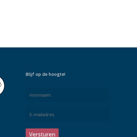
Blijf op de hoogte!
Naam
*
Voornaam
E-
mailadres
*