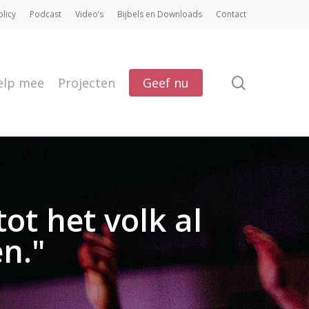
olicy
Podcast
Video’s
Bijbels en Downloads
Contact
search
elp mee
Projecten
Geef nu
ot het volk al
n."