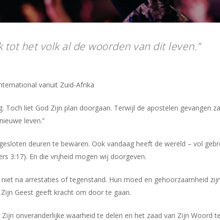
 tot het volk al de woorden van dit leven.”
ternational vanuit Zuid-Afrika
 Toch liet God Zijn plan doorgaan. Terwijl de apostelen gevangen z
 nieuwe leven.”
r gesloten deuren te bewaren. Ook vandaag heeft de wereld – vol geb
iërs 3:17). En die vrijheid mogen wij doorgeven.
 niet na arrestaties of tegenstand. Hun moed en gehoorzaamheid zijn 
 Zijn Geest geeft kracht om door te gaan.
Zijn onveranderlijke waarheid te delen en het zaad van Zijn Woord te p