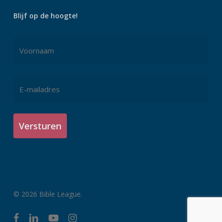
Blijf op de hoogte!
Naam
*
Voornaam
E-
mailadres
*
© 2026 Bible League.
facebook
linkedin
youtube
instagram