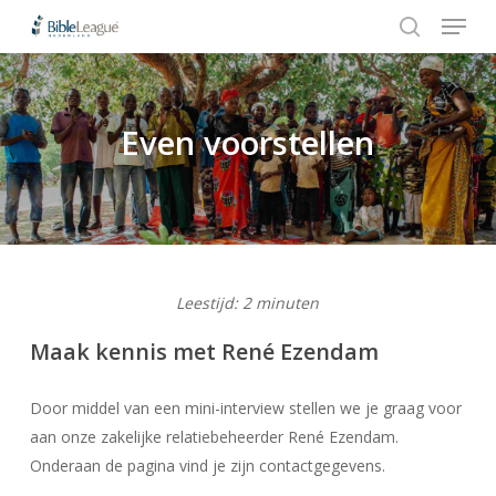
Menu
Skip
to
search
Close
main
Menu
content
Even voorstellen
Hit enter to search or ESC to close
Leestijd:
2
minuten
Maak kennis met René Ezendam
Door middel van een mini-interview stellen we je graag voor
aan onze zakelijke relatiebeheerder René Ezendam.
Onderaan de pagina vind je zijn contactgegevens.