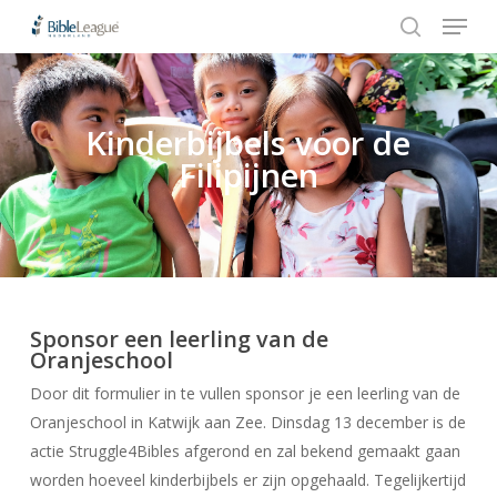
Menu
Skip
to
search
Close
main
Menu
content
Kinderbijbels voor de
Hit enter to search or ESC to close
Filipijnen
Sponsor een leerling van de
Oranjeschool
Door dit formulier in te vullen sponsor je een leerling van de
Oranjeschool in Katwijk aan Zee. Dinsdag 13 december is de
actie Struggle4Bibles afgerond en zal bekend gemaakt gaan
worden hoeveel kinderbijbels er zijn opgehaald. Tegelijkertijd