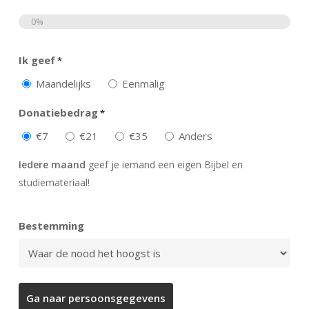
0%
Totaal
Ik geef
*
Maandelijks
Eenmalig
Donatiebedrag
*
€7
€21
€35
Anders
Iedere maand
geef je iemand een eigen Bijbel en
studiemateriaal!
Bestemming