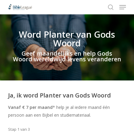
Menu
Skip
Stap
to
1
search
Close
main
van
Menu
content
3,
Word Planter van Gods
Hit enter to search or ESC to close
Woord
Geef maandelijks en help Gods
Woord wereldwijd levens veranderen
Ja, ik word Planter van Gods Woord
Vanaf € 7 per maand
* help je al iedere maand één
persoon aan een Bijbel en studiemateriaal.
Stap
1
van
3