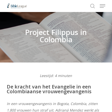
Menu
Skip
Stap
to
1
search
Close
main
van
Menu
content
3,
Project Filippus in
Hit enter to search or ESC to close
Colombia
Leestijd:
4
minuten
De kracht van het Evangelie in een
Colombiaanse vrouwengevangenis
In een vrouwengevangenis in Bogota, Colombia, zitten
1.800 vrouwen hun straf uit. Adrianá Mendez werkt als