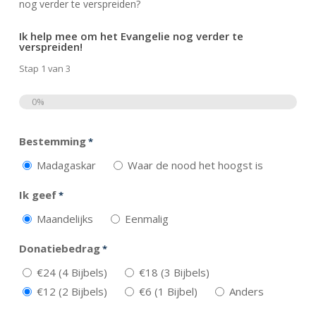
nog verder te verspreiden?
Ik help mee om het Evangelie nog verder te
verspreiden!
Stap
1
van
3
0%
Totaal
Bestemming
*
Madagaskar
Waar de nood het hoogst is
Ik geef
*
Maandelijks
Eenmalig
Donatiebedrag
*
€24 (4 Bijbels)
€18 (3 Bijbels)
€12 (2 Bijbels)
€6 (1 Bijbel)
Anders