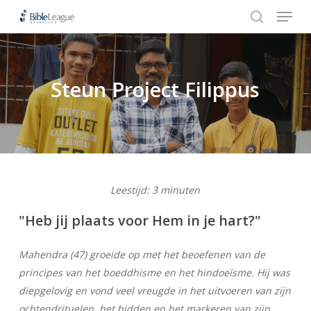
Menu
Skip
Stap
to
1
search
Close
main
van
Menu
content
3,
Steun Project Filippus
Hit enter to search or ESC to close
Leestijd:
3
minuten
"Heb jij plaats voor Hem in je hart?"
Mahendra (47) groeide op met het beoefenen van de
principes van het boeddhisme en het hindoeïsme. Hij was
diepgelovig en vond veel vreugde in het uitvoeren van zijn
ochtendrituelen, het bidden en het markeren van zijn