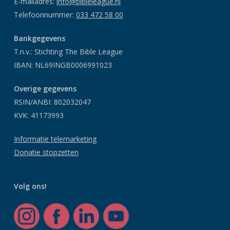
E-mailadres:
info@bibleleague.nl
Telefoonnummer:
033 472 58 00
Bankgegevens
T.n.v.: Stichting The Bible League
IBAN: NL69INGB0006991023
Overige gegevens
RSIN/ANBI: 802032047
KVK: 41173993
Informatie telemarketing
Donatie stopzetten
Volg ons!