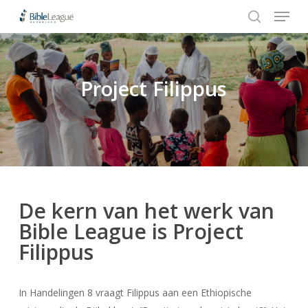
Menu
Skip
to
search
Close
main
Menu
content
Project Filippus
Hit enter to search or ESC to close
De kern van het werk van
Bible League is Project
Filippus
In Handelingen 8 vraagt Filippus aan een Ethiopische