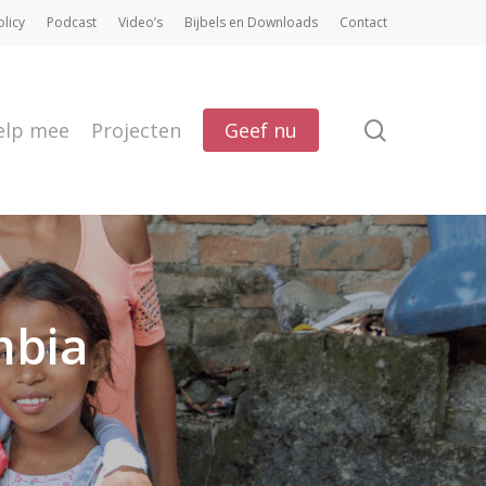
olicy
Podcast
Video’s
Bijbels en Downloads
Contact
search
elp mee
Projecten
Geef nu
mbia