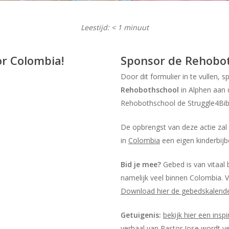
Leestijd:
< 1
minuut
or Colombia!
Sponsor de Rehobo
Door dit formulier in te vullen, 
Rehobothschool
in Alphen aan 
Rehobothschool de Struggle4Bibl
De opbrengst van deze actie zal
in
Colombia
een eigen kinderbijb
Bid je mee?
Gebed is van vitaal 
namelijk veel binnen Colombia. V
Download hier de gebedskalend
Getuigenis:
bekijk hier een insp
verhaal van Pastor Jose wordt vert