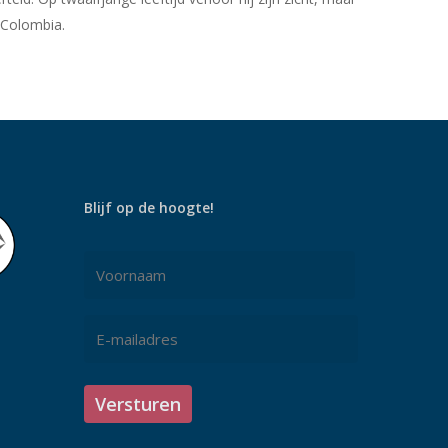
n Colombia.
Blijf op de hoogte!
Naam
*
Voornaam
E-
mailadres
*