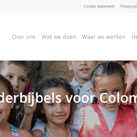
Cookie statement
Privacy p
Over ons
Wat we doen
Waar we werken
H
derbijbels voor Colo