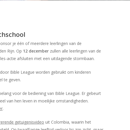
thschool
sponsor je één of meerdere leerlingen van de
den Rijn. Op
12 december
zullen alle leerlingen van de
es-actie afsluiten met een uitdagende stormbaan.
 door Bible League worden gebruikt om kinderen
el te geven.
belang voor de bediening van Bible League. Er gebeurt
eel van hen leven in moeilijke omstandigheden.
er
.
irerende getuigenisvideo
uit Colombia, waarin het
eld. Op twaalfjarige leeftijd verloor hij zijn zicht, maar