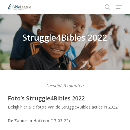
Menu
Skip
to
search
Close
main
Menu
content
Struggle4Bibles 2022
Hit enter to search or ESC to close
Leestijd:
3
minuten
Foto’s Struggle4Bibles 2022
Bekijk hier alle foto’s van de Struggle4Bibles acties in 2022.
De Zaaier in Hattem
(17-03-22)