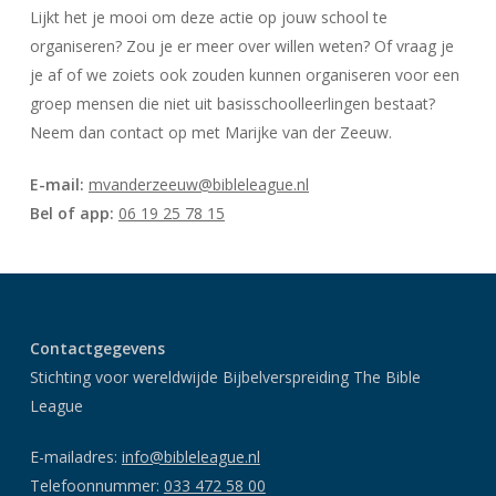
Lijkt het je mooi om deze actie op jouw school te
organiseren? Zou je er meer over willen weten? Of vraag je
je af of we zoiets ook zouden kunnen organiseren voor een
groep mensen die niet uit basisschoolleerlingen bestaat?
Neem dan contact op met Marijke van der Zeeuw.
E-mail:
mvanderzeeuw@bibleleague.nl
Bel of app:
06 19 25 78 15
Contactgegevens
Stichting voor wereldwijde Bijbelverspreiding The Bible
League
E-mailadres:
info@bibleleague.nl
Telefoonnummer:
033 472 58 00