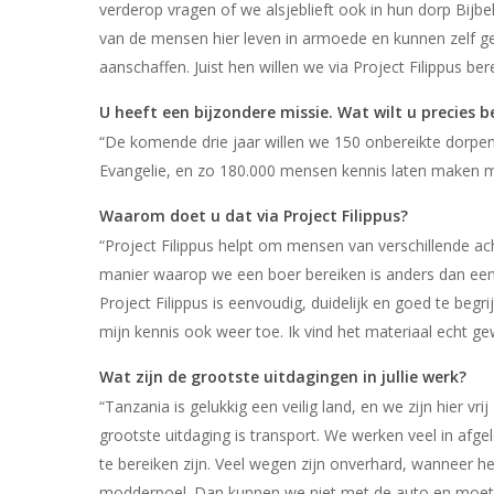
verderop vragen of we alsjeblieft ook in hun dorp Bijb
van de mensen hier leven in armoede en kunnen zelf ge
aanschaffen. Juist hen willen we via Project Filippus ber
U heeft een bijzondere missie. Wat wilt u precies b
“De komende drie jaar willen we 150 onbereikte dorp
Evangelie, en zo 180.000 mensen kennis laten maken 
Waarom doet u dat via Project Filippus?
“Project Filippus helpt om mensen van verschillende a
manier waarop we een boer bereiken is anders dan ee
Project Filippus is eenvoudig, duidelijk en goed te begrij
mijn kennis ook weer toe. Ik vind het materiaal echt ge
Wat zijn de grootste uitdagingen in jullie werk?
“Tanzania is gelukkig een veilig land, en we zijn hier vr
grootste uitdaging is transport. We werken veel in afge
te bereiken zijn. Veel wegen zijn onverhard, wanneer h
modderpoel. Dan kunnen we niet met de auto en moe