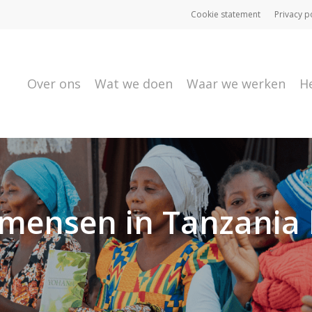
Cookie statement
Privacy p
Over ons
Wat we doen
Waar we werken
H
 mensen in Tanzania 