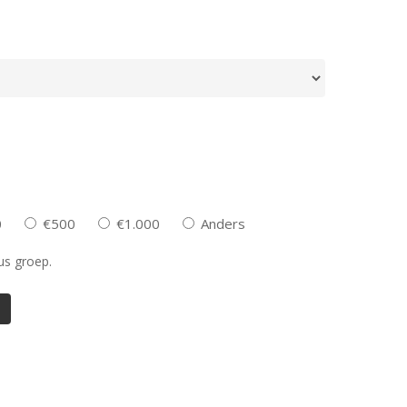
0
€500
€1.000
Anders
us groep.