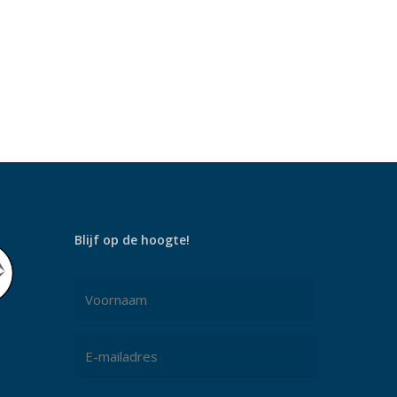
Blijf op de hoogte!
Naam
*
Voornaam
E-
mailadres
*