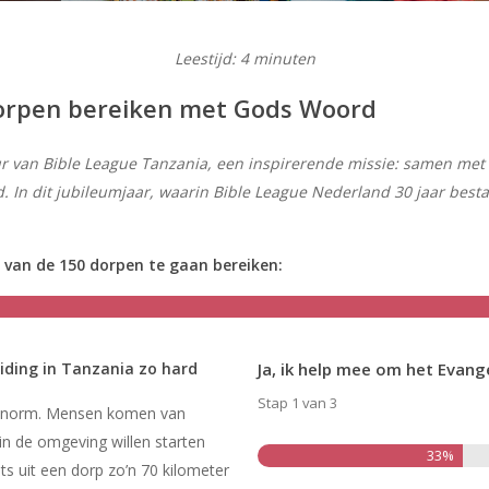
Leestijd:
4
minuten
 dorpen bereiken met Gods Woord
r van Bible League Tanzania, een inspirerende missie: samen met l
In dit jubileumjaar, waarin Bible League Nederland 30 jaar besta
van de 150 dorpen te gaan bereiken:
iding in Tanzania zo hard
Ja, ik help mee om het Evang
Stap
1
van
3
er enorm. Mensen komen van
in de omgeving willen starten
33%
ts uit een dorp zo’n 70 kilometer