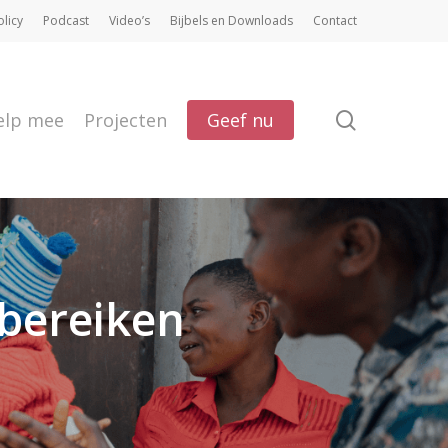
olicy
Podcast
Video’s
Bijbels en Downloads
Contact
search
elp mee
Projecten
Geef nu
bereiken