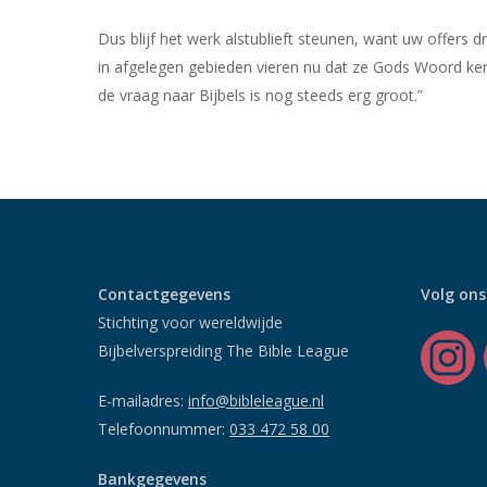
Dus blijf het werk alstublieft steunen, want uw offers
in afgelegen gebieden vieren nu dat ze Gods Woord ken
de vraag naar Bijbels is nog steeds erg groot.”
Contactgegevens
Volg ons
Stichting voor wereldwijde
Bijbelverspreiding The Bible League
E-mailadres:
info@bibleleague.nl
Telefoonnummer:
033 472 58 00
Bankgegevens