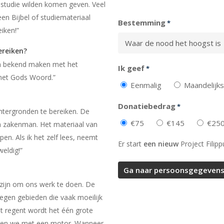
Totaal
elstudie wilden komen geven. Veel
en Bijbel of studiemateriaal
Bestemming
*
eiken!”
ereiken?
en bekend maken met het
Ik geef
*
met Gods Woord.”
Eenmalig
Maandelijks
Donatiebedrag
*
chtergronden te bereiken. De
€75
€145
€25
n zakenman. Het materiaal van
pen. Als ik het zelf lees, neemt
Er start
een nieuw
Project Filipp
weldig!”
ij zijn om ons werk te doen. De
legen gebieden die vaak moeilijk
et regent wordt het één grote
ten we met een motor. Wanneer