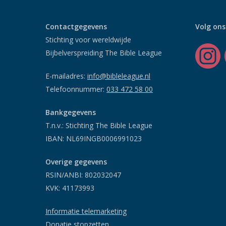
Contactgegevens
Volg ons
Stichting voor wereldwijde
Bijbelverspreiding The Bible League
E-mailadres:
info@bibleleague.nl
Telefoonnummer:
033 472 58 00
Bankgegevens
T.n.v.: Stichting The Bible League
IBAN: NL69INGB0006991023
Overige gegevens
RSIN/ANBI: 802032047
KVK: 41173993
Informatie telemarketing
Donatie stopzetten