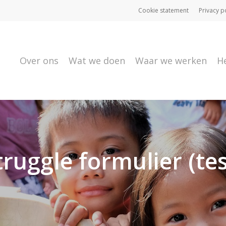
Cookie statement
Privacy p
Over ons
Wat we doen
Waar we werken
H
truggle formulier (tes