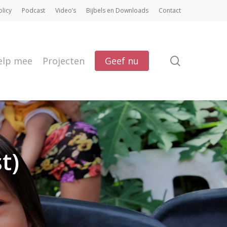
olicy
Podcast
Video’s
Bijbels en Downloads
Contact
search
elp mee
Projecten
Geef nu
t)