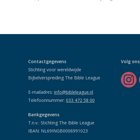
Contactgegevens
Volg ons
Stichting voor wereldwijde
Bijbelverspreiding The Bible League
E-mailadres:
info@bibleleague.nl
Telefoonnummer:
033 472 58 00
Bankgegevens
T.n.v.: Stichting The Bible League
IBAN: NL69INGB0006991023