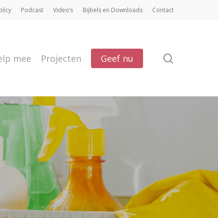
olicy
Podcast
Video’s
Bijbels en Downloads
Contact
search
elp mee
Projecten
Geef nu