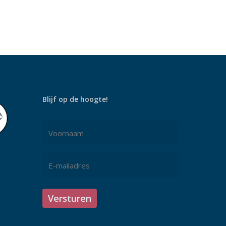
Blijf op de hoogte!
Naam
*
Voornaam
E-
mailadres
*