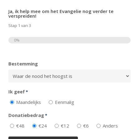
Ja, ik help mee om het Evangelie nog verder te
verspreiden!
Stap
1
van
3
0%
Totaal
Bestemming
Ik geef
*
Maandelijks
Eenmalig
Donatiebedrag
*
€48
€24
€12
€6
Anders