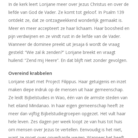
In de kerk leert Lorijane meer over Jezus Christus en over de
liefde van God de Vader. Ze komt tot geloof. In Psalm 139
ontdekt ze, dat ze ontzagwekkend wonderlijk gemaakt is.
Meer en meer accepteert ze haar lichaam. Haar boosheid en
pijn verdwijnen en ze vindt rust in de liefde van de Vader.
Wanneer de dominee preekt uit Jesaja 6 wordt de vraag
gesteld: “Wie zal ik zenden?” Lorijane breekt en vraagt
huilend: “Zend mij Heere”. En dat blijft niet zonder gevolgen.
Overeind krabbelen
Lorijane start met Project Filippus. Haar getuigenis en inzet
maken diepe indruk op de mensen uit haar gemeenschap.
Ze leidt Bijbelstudies in Wao, één van de armste steden van
het eiland Mindanao. In haar eigen gemeenschap heeft ze
meer dan vijftig Bijbelstudiegroepen opgezet. Het vult haar
hele leven. Zes dagen per week loopt ze van huis tot huis
om mensen over Jezus te vertellen. Eenvoudig is het niet,
want ze moet over onverharde wegen. Wanneer het heeft