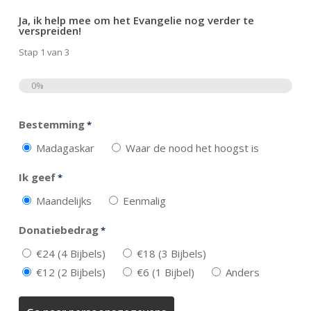
Ja, ik help mee om het Evangelie nog verder te
verspreiden!
Stap
1
van
3
0%
Totaal
Bestemming
*
Madagaskar
Waar de nood het hoogst is
Ik geef
*
Maandelijks
Eenmalig
Donatiebedrag
*
€24 (4 Bijbels)
€18 (3 Bijbels)
€12 (2 Bijbels)
€6 (1 Bijbel)
Anders