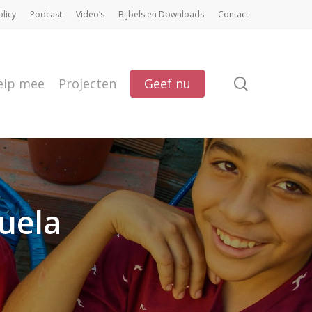
olicy
Podcast
Video’s
Bijbels en Downloads
Contact
search
elp mee
Projecten
Geef nu
uela