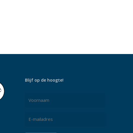
Blijf op de hoogte!
Naam
*
Voornaam
E-
mailadres
*