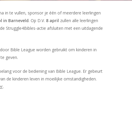
a in te vullen, sponsor je één of meerdere leerlingen
l in Barneveld
. Op D.V.
8 april
zullen alle leerlingen
de Struggle4Bibles-actie afsluiten met een uitdagende
 door Bible League worden gebruikt om kinderen in
 te geven.
belang voor de bediening van Bible League. Er gebeurt
 van de kinderen leven in moeilijke omstandigheden.
er
.