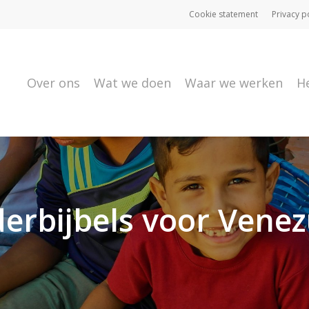
Cookie statement
Privacy p
Over ons
Wat we doen
Waar we werken
H
derbijbels voor Venez