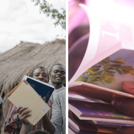
bestuursleden
voor
Bible
League
Nederland