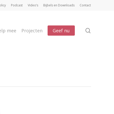
olicy
Podcast
Video’s
Bijbels en Downloads
Contact
search
elp mee
Projecten
Geef nu