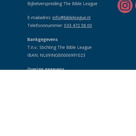
Bijbelverspreiding The Bible League
E-mailadres:
info@bibleleague.nl
Telefoonnummer:
033 472 58 00
Bankgegevens
T.n.v.: Stichting The Bible League
IBAN: NL69INGB0006991023
Overige gegevens
RSIN/ANBI: 802032047
KVK: 41173993
Informatie telemarketing
Donatie stopzetten