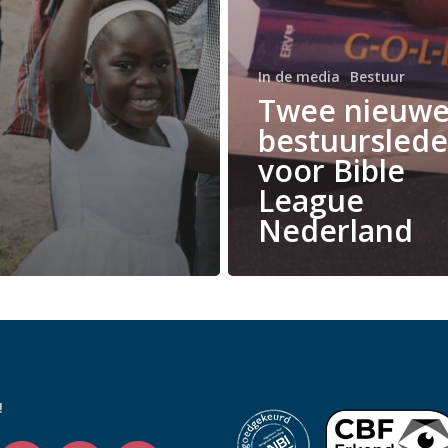
In de media
Bestuur
Twee nieuw
bestuursled
voor Bible
League
Nederland
!