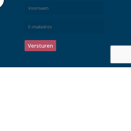
Naam
*
Voornaam
E-
mailadres
*