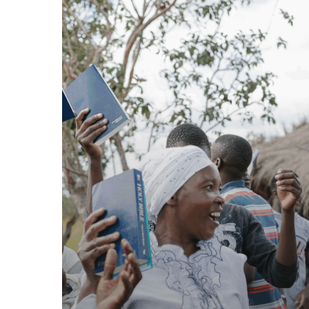
Magazine
2026:
Verbonden
in
Gods
wereldwijde
‘league’