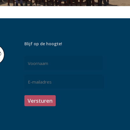
Blijf op de hoogte!
Naam
*
Voornaam
E-
mailadres
*