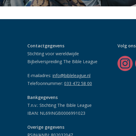
Contactgegevens
Volg ons
Stichting voor wereldwijde
Bijbelverspreiding The Bible League
E-mailadres:
info@bibleleague.nl
Telefoonnummer:
033 472 58 00
Bankgegevens
T.n.v.: Stichting The Bible League
IBAN: NL69INGB0006991023
Overige gegevens
RSIN/ANBI: 802032047