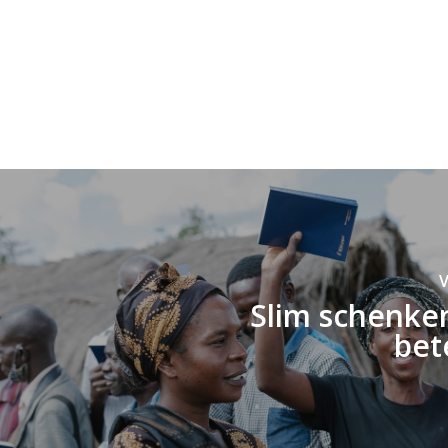
V
Slim schenke
bet