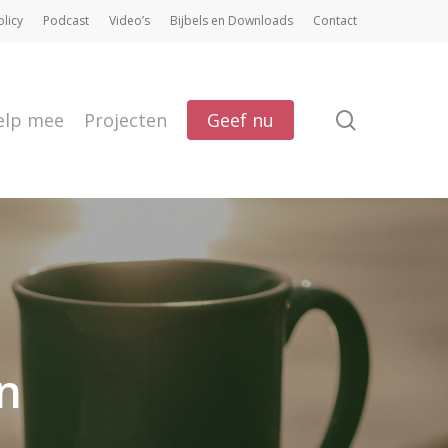
olicy
Podcast
Video’s
Bijbels en Downloads
Contact
search
elp mee
Projecten
Geef nu
n