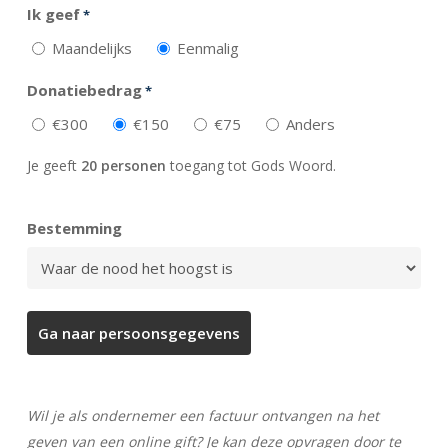
Ik geef
*
Maandelijks
Eenmalig
Donatiebedrag
*
€300
€150
€75
Anders
Je geeft
20 personen
toegang tot Gods Woord.
Bestemming
Wil je als ondernemer een factuur ontvangen na het
geven van een online gift? Je kan deze opvragen door te