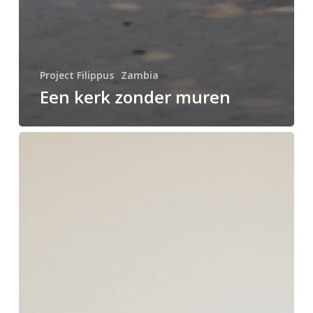
Project Filippus
Zambia
Een kerk zonder muren
Van
verlies
naar
hoop:
een
bediening
geboren
uit
rouw