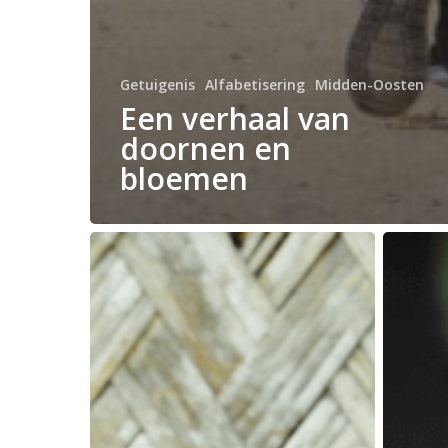
Getuigenis
Alfabetisering
Midden-Oosten
Een verhaal van
doornen en
bloemen
Ira’s
Een
Reis
Evangelist
van
die
Verdriet
niet
naar
kan
Vreugde
lezen
of
schrijven