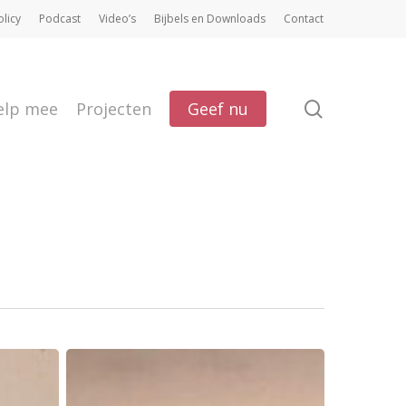
olicy
Podcast
Video’s
Bijbels en Downloads
Contact
search
elp mee
Projecten
Geef nu
Reisverslag
Zimbabwe: