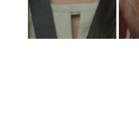
Azië
Ee
Filipijnen
Alfabetisering
Ira’s Reis van
di
Verdriet naar
le