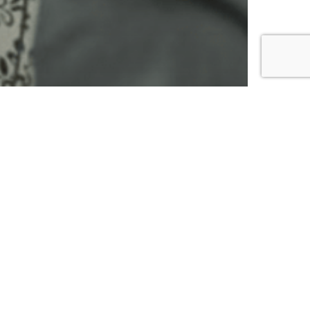
ering
 een