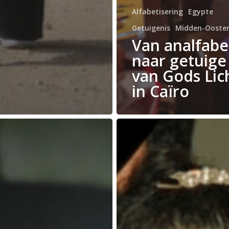
Alfabetisering
Egypte
Getuigenis
Midden-Ooste
Van analfabe
naar getuige
van Gods Lic
in Caïro
Wedad
werd
een
stralend
licht