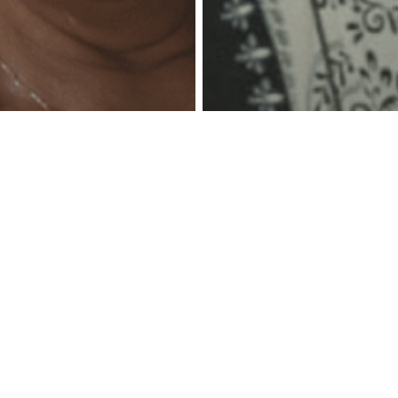
Alfabetisering
n Evangelist
e niet kan
Midden-Oosten
Alfabetis
zen of
Wedad werd