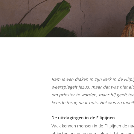
Hit enter to search or ESC to close
Ram is een diaken in zijn kerk in de Fili
weerspiegelt Jezus, maar dat was niet alt
om priester te worden, maar hij geeft to
keerde terug naar huis. Het was zo moeil
De uitdagingen in de Filipijnen
Vaak kennen mensen in de Filipijnen de na
objecten waarvan men gelooft dat ze speci