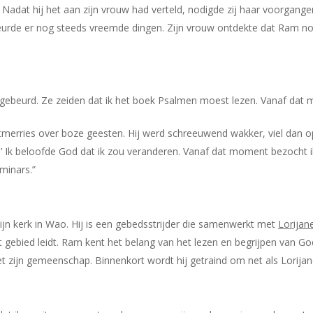
adat hij het aan zijn vrouw had verteld, nodigde zij haar voorgange
urde er nog steeds vreemde dingen. Zijn vrouw ontdekte dat Ram no
ebeurd. Ze zeiden dat ik het boek Psalmen moest lezen. Vanaf dat m
rries over boze geesten. Hij werd schreeuwend wakker, viel dan op z
’ Ik beloofde God dat ik zou veranderen. Vanaf dat moment bezocht i
minars.”
ijn kerk in Wao. Hij is een gebedsstrijder die samenwerkt met
Lorijan
 het gebied leidt. Ram kent het belang van het lezen en begrijpen van
met zijn gemeenschap. Binnenkort wordt hij getraind om net als Lorijane