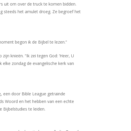
rs uit om over de truck te komen bidden.
g steeds het amulet droeg. Ze begroef het
oment begon ik de Bijbel te lezen.”
ijn knieën. “Ik zei tegen God: ‘Heer, U
k elke zondag de evangelische kerk van
e
, een door Bible League getrainde
 Gods Woord en het hebben van een echte
 Bijbelstudies te leiden.