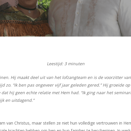
Leestijd:
3
minuten
pijnen. Hij maakt deel uit van het lofzangteam en is de voorzitter v
ijd zo. “Ik ben pas ongeveer vijf jaar geleden gered.” Hij groeide o
e dat hij geen echte relatie met Hem had. “Ik ging naar het semina
ijk en uitdagend.”
am van Christus, maar stellen ze niet hun volledige vertrouwen in H
ale krachten hebben om hen en hun families te beschermen. In werke