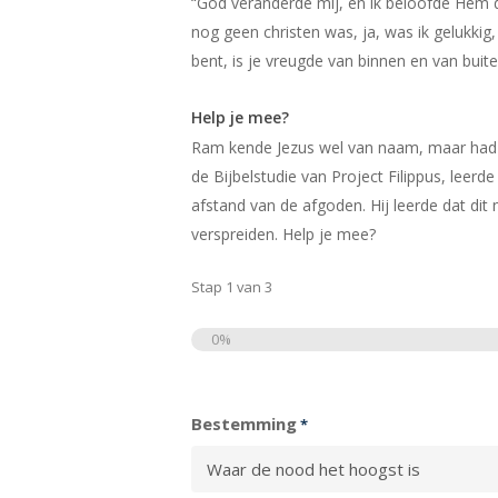
“God veranderde mij, en ik beloofde Hem d
nog geen christen was, ja, was ik gelukkig,
bent, is je vreugde van binnen en van buit
Help je mee?
Ram kende Jezus wel van naam, maar had 
de Bijbelstudie van Project Filippus, leerd
afstand van de afgoden. Hij leerde dat dit 
verspreiden. Help je mee?
Stap
1
van
3
0%
Totaal
Bestemming
*