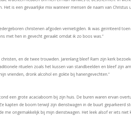
en. Het is een gevaarlijke mix wanneer mensen de naam van Christus 
edergeboren christenen afgoden vernietigden. Ik was geïrriteerd toen
s eens met hen in gevecht geraakt omdat ik zo boos was.”
risten, en de twee trouwden. Jarenlang bleef Ram zijn kerk bezoeke
aditionele rituelen zoals het kussen van standbeelden en bleef zijn 
mijn vrienden, dronk alcohol en gokte bij hanengevechten.”
tond een grote acaciaboom bij zijn huis. De buren waren ervan over
Ze kapten de boom terwijl zijn dienstwagen in de buurt geparkeerd 
e me ongemakkelijk bij mijn dienstwagen. Het leek alsof er iets niet k