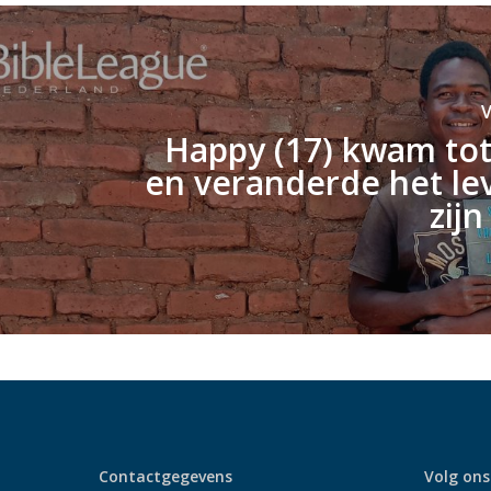
V
Happy (17) kwam tot
en veranderde het le
zij
Contactgegevens
Volg ons