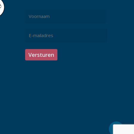
Naam
*
Voornaam
E-
mailadres
*