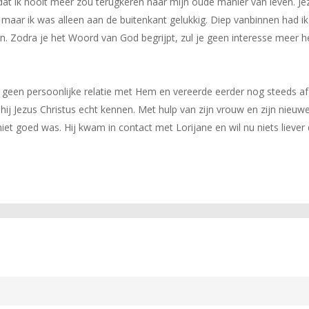
at ik nooit meer zou terugkeren naar mijn oude manier van leven. Jez
 maar ik was alleen aan de buitenkant gelukkig. Diep vanbinnen had ik
en. Zodra je het Woord van God begrijpt, zul je geen interesse meer 
geen persoonlijke relatie met Hem en vereerde eerder nog steeds a
e hij Jezus Christus echt kennen. Met hulp van zijn vrouw en zijn nieu
niet goed was. Hij kwam in contact met Lorijane en wil nu niets liever 