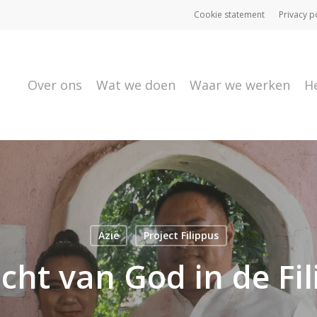
Cookie statement
Privacy p
Over ons
Wat we doen
Waar we werken
H
Azië
Project Filippus
cht van God in de Fil