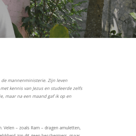
an de mannenministerie. Zijn leven
p met kennis van Jezus en studeerde zelfs
rie, maar na een maand gaf ik op en
em. Velen – zoals Ram – dragen amuletten,
lijkheid zijn dit geen beschermers, maar