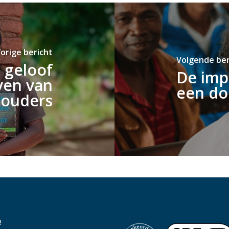
orige bericht
Volgende ber
 geloof
De impa
ven van
een do
n ouders
!