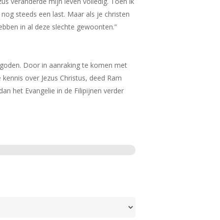
us veranderde mijn leven volledig. Toen ik
 nog steeds een last. Maar als je christen
hebben in al deze slechte gewoonten.”
fgoden. Door in aanraking te komen met
we kennis over Jezus Christus, deed Ram
dan het Evangelie in de Filipijnen verder