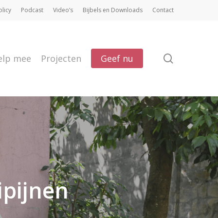
olicy
Podcast
Video’s
Bijbels en Downloads
Contact
search
elp mee
Projecten
Geef nu
ipijnen