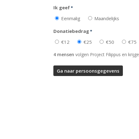
Ik geef
*
Eenmalig
Maandelijks
Donatiebedrag
*
€12
€25
€50
€75
4 mensen
volgen Project Filippus en krijge