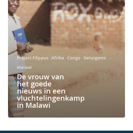
in
Malawi
Project Filippus
Afrika
Congo
Getuigenis
Malawi
De vrouw van
het goede
nieuws in een
vluchtelingenkamp
in Malawi