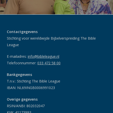
Contactgegevens
Stichting voor wereldwijde Bijbelverspreiding The Bible
League
E-mailadres:
info@bibleleague.nl
Telefoonnummer:
033 472 58 00
Bankgegevens
T.n.v.: Stichting The Bible League
IBAN: NL69INGB0006991023
Overige gegevens
RSIN/ANBI: 802032047
KVK: 41173993