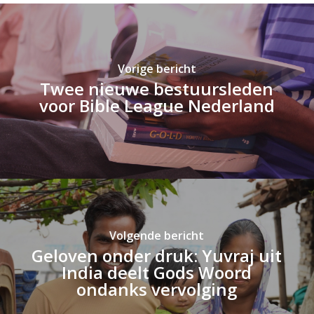
Vorige bericht
Twee nieuwe bestuursleden
voor Bible League Nederland
Volgende bericht
Geloven onder druk: Yuvraj uit
India deelt Gods Woord
ondanks vervolging