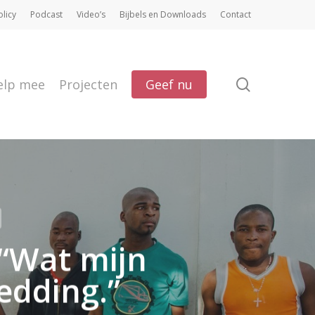
olicy
Podcast
Video’s
Bijbels en Downloads
Contact
search
elp mee
Projecten
Geef nu
“Wat mijn
edding.”