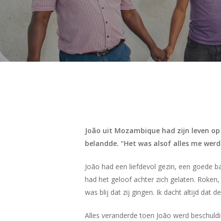
João uit Mozambique had zijn leven op 
belandde. “Het was alsof alles me we
João had een liefdevol gezin, een goede baa
had het geloof achter zich gelaten. Roken,
was blij dat zij gingen. Ik dacht altijd da
Hit enter to search or ESC to close
Alles veranderde toen João werd beschuldig