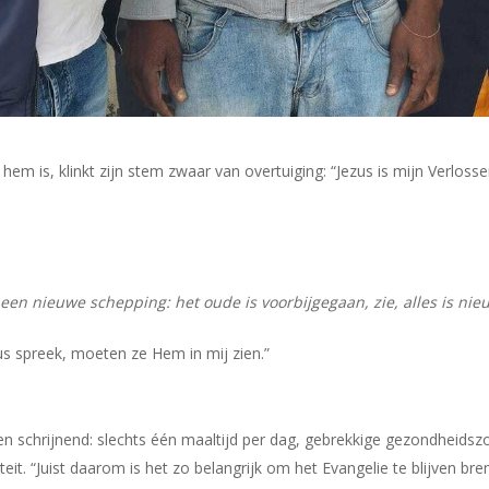
m is, klinkt zijn stem zwaar van overtuiging: “Jezus is mijn Verlosser;
j een nieuwe schepping: het oude is voorbijgegaan, zie, alles is ni
us spreek, moeten ze Hem in mij zien.”
schrijnend: slechts één maaltijd per dag, gebrekkige gezondheidszorg
eit. “Juist daarom is het zo belangrijk om het Evangelie te blijven br