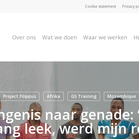
Cookie statement
Privacy p
Over ons
Wat we doen
Waar we werken
H
Project Filippus
Afrika
GS Training
Mozambique
ngenis naar genade: 
ng leek, werd mijn r