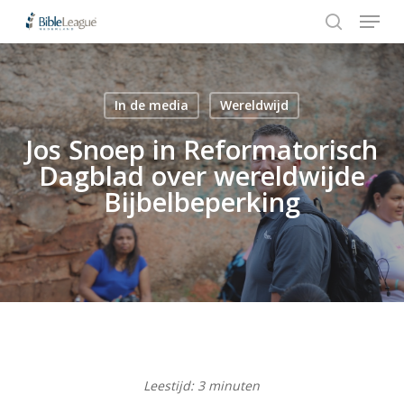
Menu
Skip
Stap
to
1
search
Close
main
van
Menu
content
3,
In de media
Wereldwijd
Hit enter to search or ESC to close
Jos Snoep in Reformatorisch
Dagblad over wereldwijde
Bijbelbeperking
Leestijd:
3
minuten