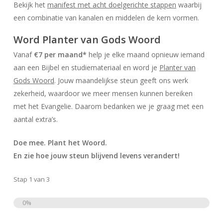
Bekijk het
manifest met acht doelgerichte stappen
waarbij
een combinatie van kanalen en middelen de kern vormen.
Word Planter van Gods Woord
Vanaf
€7 per maand*
help je elke maand opnieuw iemand
aan een Bijbel en studiemateriaal en word je
Plant
er van
Gods
Woord
. Jouw maandelijkse steun geeft ons werk
zekerheid, waardoor we meer mensen kunnen bereiken
met
het
Evangelie. Daarom bedanken we je graag met een
aantal extra’s.
Doe mee.
Plant
het
Woord
.
En zie hoe jouw steun blijvend levens verandert!
Stap
1
van
3
0%
Totaal