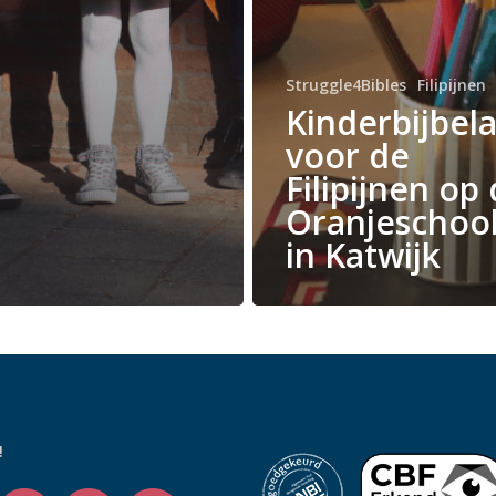
Struggle4Bibles
Filipijnen
Kinderbijbela
voor de
Filipijnen op
Oranjeschoo
in Katwijk
!