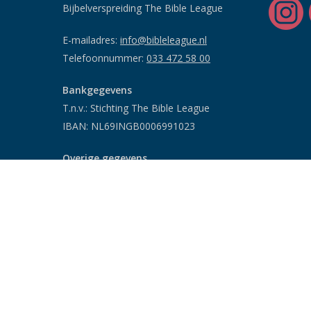
Bijbelverspreiding The Bible League
E-mailadres:
info@bibleleague.nl
Telefoonnummer:
033 472 58 00
Bankgegevens
T.n.v.: Stichting The Bible League
IBAN: NL69INGB0006991023
Overige gegevens
RSIN/ANBI: 802032047
KVK: 41173993
Informatie telemarketing
Donatie stopzetten