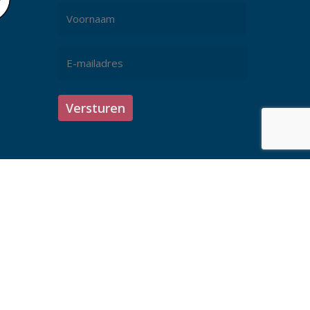
Naam
*
Voornaam
E-
mailadres
*