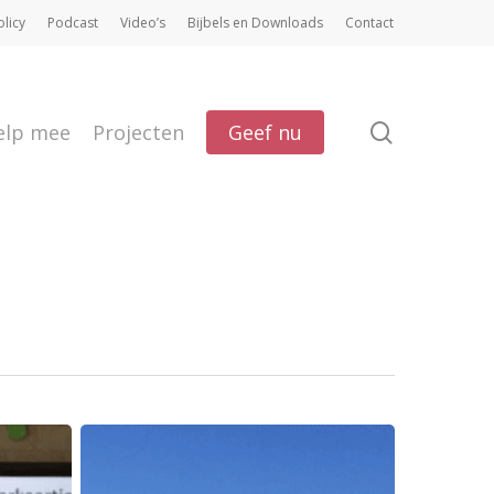
olicy
Podcast
Video’s
Bijbels en Downloads
Contact
search
elp mee
Projecten
Geef nu
Hindernissen
overwinnen