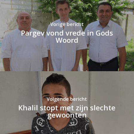
Vorige bericht
Pargev vond vrede in Gods
Woord
Volgende bericht
Khalil stopt met zijn slechte
gewoonten