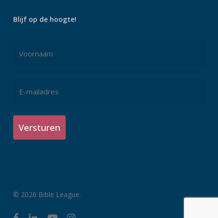
Blijf op de hoogte!
Naam
*
Voornaam
E-
mailadres
*
© 2026 Bible League.
facebook
linkedin
youtube
instagram